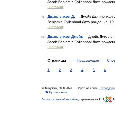
Jacob Benjamin Gyllenhaal Дата рожден
Википедия
Джилленхол Д.
— Джейк Джилленхал Ja
99
Benjamin Gyllenhaal Дата рождения: 19
Википедия
Джилленхол Джейк
— Джейк Джилленх
100
Jacob Benjamin Gyllenhaal Дата рожден
Википедия
Страницы
←
Предыдущая
Сле
1
2
3
4
5
6
© Академик, 2000-2026
Обратная связь:
Техподдерж
👣 Путешествия
Экспорт словарей на сайты
, сделанные на PHP,
Jo