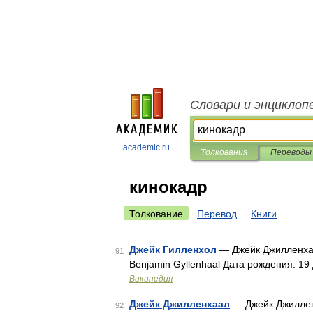
Словари и энциклоп
academic.ru
Толкования
Переводы
кинокадр
Толкование
Перевод
Книги
Джейк Гилленхол
— Джейк Джилленхал
91
Benjamin Gyllenhaal Дата рождения: 19
Википедия
Джейк Джилленхаал
— Джейк Джиллен
92