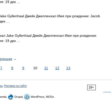
ия: 19 дек …
ke Gyllenhaal Джейк Джилленхал Имя при рождении: Jacob
 дек …
ал Jake Gyllenhaal Джейк Джилленхал Имя при рождении:
ия: 19 дек …
дующая
→
7
8
9
10
11
12
13
ка
,
Реклама на сайте
18+
omla,
Drupal,
WordPress, MODx.